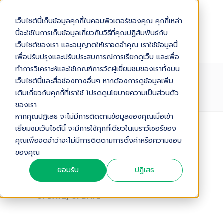
เว็บไซต์นี้เก็บข้อมูลคุกกี้ในคอมพิวเตอร์ของคุณ คุกกี้เหล่า
นี้จะใช้ในการเก็บข้อมูลเกี่ยวกับวิธีที่คุณปฏิสัมพันธ์กับ
เว็บไซต์ของเรา และอนุญาตให้เราจดจำคุณ เราใช้ข้อมูลนี้
เพื่อปรับปรุงและปรับประสบการณ์การเรียกดูเว็บ และเพื่อ
ทำการวิเคราะห์และใช้เกณฑ์การวัดผู้เยี่ยมชมของเราทั้งบน
NETFLIX ห้ามมือถือแอนดรอยด์ที่รูท
เว็บไซต์นี้และสื่อช่องทางอื่นๆ หากต้องการดูข้อมูลเพิ่ม
แล้วโหลดแอพผ่าน PLAY STORE!
เติมเกี่ยวกับคุกกี้ที่เราใช้ โปรดดูนโยบายความเป็นส่วนตัว
ของเรา
หากคุณปฏิเสธ จะไม่มีการติดตามข้อมูลของคุณเมื่อเข้า
เยี่ยมชมเว็บไซต์นี้ จะมีการใช้คุกกี้เดียวในเบราว์เซอร์ของ
Audio Version
คุณเพื่อจดจำว่าจะไม่มีการติดตามการตั้งค่าหรือความชอบ
ของคุณ
15/ 05/ 2017
0
,
,
GOOGLE
ANDROID APPPLICATION
ยอมรับ
ปฏิเสธ
,
GOOGLE PLAY STORE
TECHNOLOGY
,
UPDATE
UPDATE