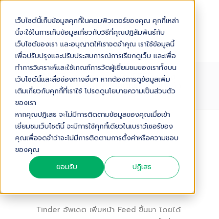
เว็บไซต์นี้เก็บข้อมูลคุกกี้ในคอมพิวเตอร์ของคุณ คุกกี้เหล่า
นี้จะใช้ในการเก็บข้อมูลเกี่ยวกับวิธีที่คุณปฏิสัมพันธ์กับ
เว็บไซต์ของเรา และอนุญาตให้เราจดจำคุณ เราใช้ข้อมูลนี้
เพื่อปรับปรุงและปรับประสบการณ์การเรียกดูเว็บ และเพื่อ
ทำการวิเคราะห์และใช้เกณฑ์การวัดผู้เยี่ยมชมของเราทั้งบน
TINDER อัพเดต เพิ่มหน้า FEED เรียง
เว็บไซต์นี้และสื่อช่องทางอื่นๆ หากต้องการดูข้อมูลเพิ่ม
ตามลำดับเวลา สำหรับคนที่แมตช์กันแล้ว
เติมเกี่ยวกับคุกกี้ที่เราใช้ โปรดดูนโยบายความเป็นส่วนตัว
เท่านั้น
ของเรา
หากคุณปฏิเสธ จะไม่มีการติดตามข้อมูลของคุณเมื่อเข้า
เยี่ยมชมเว็บไซต์นี้ จะมีการใช้คุกกี้เดียวในเบราว์เซอร์ของ
Audio Version
คุณเพื่อจดจำว่าจะไม่มีการติดตามการตั้งค่าหรือความชอบ
ของคุณ
15/ 03/ 2018
0
,
,
SOCIAL MEDIA
SOCIAL MEDIA
ยอมรับ
ปฏิเสธ
,
TINDER
UPDATE
Tinder อัพเดต เพิ่มหน้า Feed ขึ้นมา โดยได้