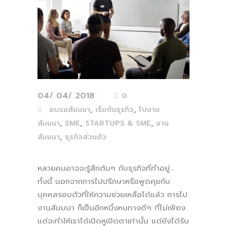
04/ 04/ 2018
0
,
,
อบรมสัมมนา
เริ่มต้นธุรกิจ
ไปงาน
,
,
,
สัมมนา
SME
STARTUPS & SME
งาน
,
สัมมนา
ธุรกิจส่วนตัว
หลายคนอาจจะรู้สึกตันๆ กับธุรกิจที่ทำอยู่...
ทั้งนี้ นอกจากการไปปรึกษาหรือพูดคุยกับ
บุคคลรอบตัวที่ให้ความช่วยเหลือได้แล้ว การไป
งานสัมมนา ก็เป็นอีกหนึ่งหนทางดีๆ ที่ไม่เพียง
แต่จะทำให้เราได้เปิดหูเปิดตาเท่านั้น แต่ยังได้รับ