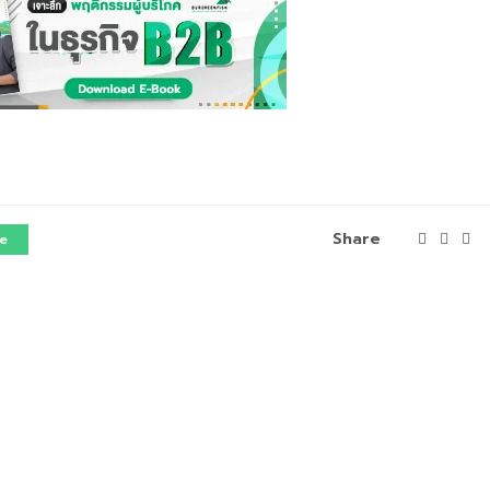
Share
e