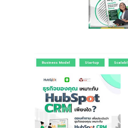
Business Model
Startup
Scalabl