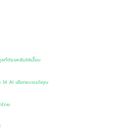
ี่ต้องคลีนให้เนี๊ยบ
s ให้ AI เลือกแบรนด์คุณ
ษาไทย
ี