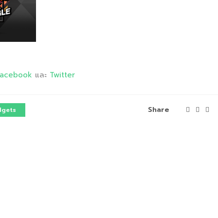
Facebook
และ
Twitter
Share
dgets