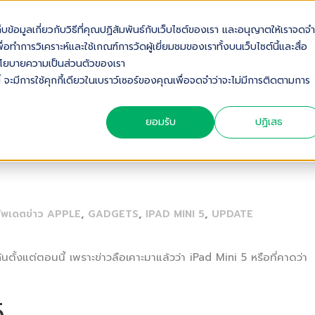
เก็บข้อมูลเกี่ยวกับวิธีที่คุณปฏิสัมพันธ์กับเว็บไซต์ของเรา และอนุญาตให้เราจดจำ
OUT US
SOLUTIONS
INDUSTRIES
SERVICES & S
่อทำการวิเคราะห์และใช้เกณฑ์การวัดผู้เยี่ยมชมของเราทั้งบนเว็บไซต์นี้และสื่อ
ดดูนโยบายความเป็นส่วนตัวของเรา
้ จะมีการใช้คุกกี้เดียวในเบราว์เซอร์ของคุณเพื่อจดจำว่าจะไม่มีการติดตามการ
ยในปี 2017 นี้
ยอมรับ
ปฏิเสธ
,
,
,
ัพเดตข่าว APPLE
GADGETS
IPAD MINI 5
UPDATE
ตั้งแต่ตอนนี้ เพราะข่าวลือเคาะมาแล้วว่า iPad Mini 5 หรือที่คาดว่า
5