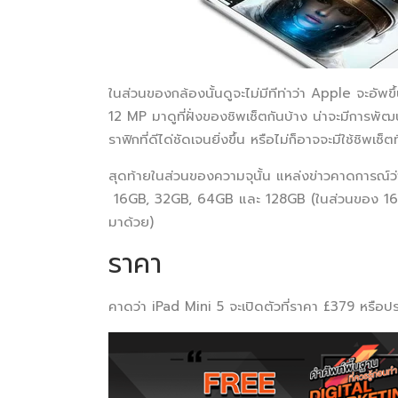
ในส่วนของกล้องนั้นดูจะไม่มีทีท่าว่า Apple จะอัพขึ
12 MP มาดูที่ฝั่งของชิพเซ็ตกันบ้าง น่าจะมีการ
ราฟิกที่ดีได่ชัดเจนยิ่งขึ้น หรือไม่ก็อาจจะมีใช้ช
สุดท้ายในส่วนของความจุนั้น แหล่งข่าวคาดการณ์ว่
16GB, 32GB, 64GB และ 128GB (ในส่วนของ 16GB 
มาด้วย)
ราคา
คาดว่า iPad Mini 5 จะเปิดตัวที่ราคา £379 หรือป