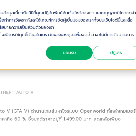
เก็บข้อมูลเกี่ยวกับวิธีที่คุณปฏิสัมพันธ์กับเว็บไซต์ของเรา และอนุญาตให้เราจดจำ
OUT US
SOLUTIONS
INDUSTRIES
SERVICES & S
่อทำการวิเคราะห์และใช้เกณฑ์การวัดผู้เยี่ยมชมของเราทั้งบนเว็บไซต์นี้และสื่อ
ดดูนโยบายความเป็นส่วนตัวของเรา
้ จะมีการใช้คุกกี้เดียวในเบราว์เซอร์ของคุณเพื่อจดจำว่าจะไม่มีการติดตามการ
V อยู่ในช่วง SALE ถึง 60 %
ยอมรับ
ปฏิเสธ
THEFT AUTO V
to V (GTA V) ตำนานเกมส์มหาโจรแบบ Openworld ที่เหล่าเกมเมอร์
าคาถึง 60 % ซึ่งปกติราคาอยู่ที่ 1,499.00 บาท ลดเหลือเพียง