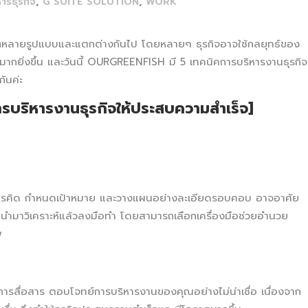
,
,
หารธุรกิจ
G SUITE SOLUTION
WORK
ลากหลายรูปแบบและแตกต่างกันไป โดยหลายๆ ธุรกิจอาจใช้กลยุทธ์ของ
ากยิ่งขึ้น
และวันนี้ OURGREENFISH มี 5 เทคนิคการบริหารงานธุรกิจ
ันค่ะ
ารบริหารงานธุรกิจให้ประสบความสำเร็จ]
วนการคิด กำหนดเป้าหมาย และวางแผนอย่างละเอียดรอบคอบ อาจอาศัย
่อนำมาวิเคราะห์แล้วลงมือทำ โดยสามารถเลือกเครื่องมือช่วยอำนวย
พ
ุกการสื่อสาร ตอบโจทย์การบริหารงานของคุณอย่างไม่น่าเชื่อ เนื่องจาก