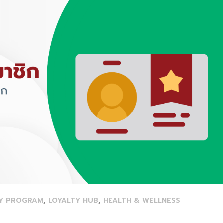
,
,
TY PROGRAM
LOYALTY HUB
HEALTH & WELLNESS