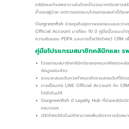
คลินิกและโรงพยาบาลในไทยจำนวนมากต้องการสร้า
ซ้ำของผู้ป่วย แต่การออกแบบโปรแกรมเหล่านี้ต้อ
Ourgreenfish ช่วยธุรกิจสุขภาพออกแบบและวางร
Official Account มาเกือบ 10 ปี คู่มือนี้จะแนะนำ
ความยินยอม PDPA และการตั้งเวิร์กโฟลว์ CRM เพื่
คู่มือโปรแกรมสมาชิกคลินิกและ ร
โปรแกรมสมาชิกคลินิกต้องออกแบบให้สอดคล้อง
ข้อมูลอ่อนไหว
ระบบสะสมแต้มควรกำหนดอัตราแลกแต้มที่ชัดเจน 
การเชื่อมต่อ LINE Official Account กับ CR
ได้อัตโนมัติ
Ourgreenfish มี Loyalty Hub ที่ช่วยคลินิกจ
ครบวงจร
เวิร์กโฟลว์อัตโนมัติสามารถเพิ่มอัตราการนัดหม