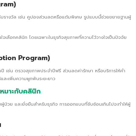
gram)
้รับรางวัล เช่น คูปองส่วนลดหรือแต้มพิเศษ รูปแบบนี้ช่วยขยายฐานผู้
จเลือกคลินิก โดยเฉพาะในธุรกิจสุขภาพที่ความไว้วางใจเป็นปัจจัย
iption Program)
อดปี เช่น ตรวจสุขภาพประจำปีฟรี ส่วนลดค่ารักษา หรือบริการให้คำ
ด้และเพิ่มความผูกพันระยะยาว
หมาะกับคลินิก
ผู้ป่วย และยั่งยืนสำหรับธุรกิจ การออกแบบที่ซับซ้อนเกินไปจะทำให้ผู้
น