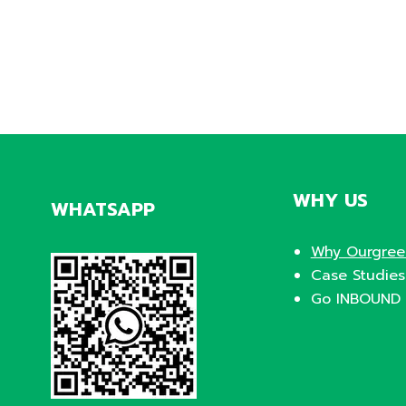
WHY US
WHATSAPP
Why Ourgree
Case Studies
Go INBOUND