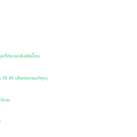
ี่ต้องคลีนให้เนี๊ยบ
s ให้ AI เลือกแบรนด์คุณ
ษาไทย
ี