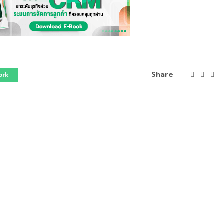
Share
ork