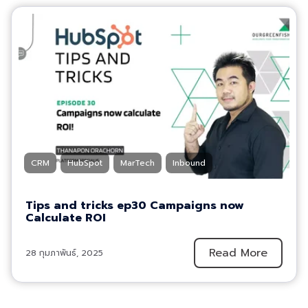
CRM
HubSpot
MarTech
Inbound
Tips and tricks ep30 Campaigns now
Calculate ROI
Read More
28 กุมภาพันธ์, 2025