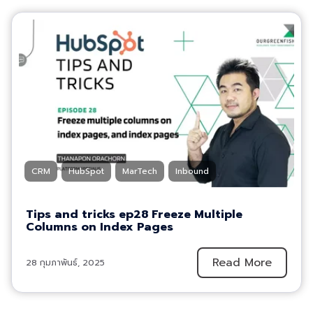
CRM
HubSpot
MarTech
Inbound
Tips and tricks ep28 Freeze Multiple
Columns on Index Pages
Read More
28 กุมภาพันธ์, 2025