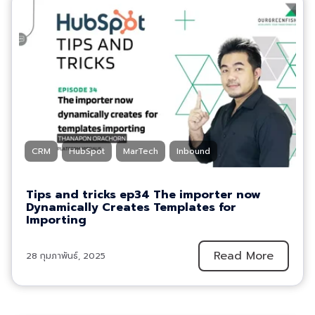
CRM
HubSpot
MarTech
Inbound
Tips and tricks ep34 The importer now
Dynamically Creates Templates for
Importing
Read More
28 กุมภาพันธ์, 2025