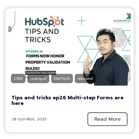
CRM
HubSpot
MarTech
Inbound
Tips and tricks ep26 Multi-step Forms are
here
Read More
28 กุมภาพันธ์, 2025