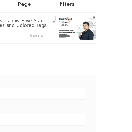
Page
filters
Leads now Have Stage
ies and Colored Tags
Next