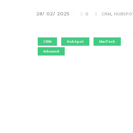
28/ 02/ 2025
,
0
CRM
HUBSPO
CRM
HubSpot
MarTech
Inbound