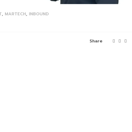
,
,
T
MARTECH
INBOUND
Share