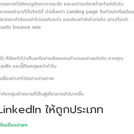
ดยตรงอาจทำให้คนดูเกิดอาการชะงัก และงงว่าจะต้องทำอะไรต่อไปใน
าเคยเข้ามาที่เว็บไซต์นี้ ดังนั้นหน้า Landing page จึงทำหน้าที่เสมือน
่าพวกเขากำลังจะเข้าไปเจอกับอะไร และต้องทำยังไงต่อไป แทนที่จะนำ
่จะเจอกับ bounce rate
) ที่เรียกได้ว่าเป็นเครือข่ายสังคมคนทำงานอย่างแท้จริง หากคุณ
In และนีี่คือเหตุผลว่าทำไม
ญในเรื่องต่างๆได้อย่างง่ายดาย
ท
ลุ่มเป้าหมายที่เป็นผู้เชี่ยวชาญได้มากขึ้น
LinkedIn ให้ถูกประเภท
็นเรื่องง่ายๆ