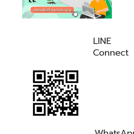
LINE
Connect
WhatsAp