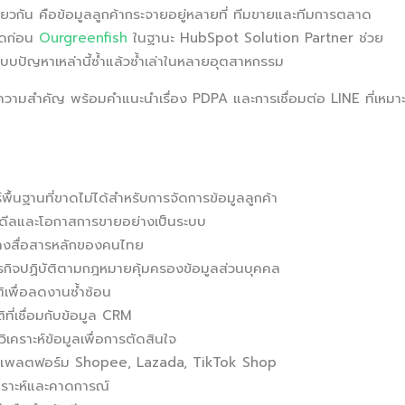
เดียวกัน คือข้อมูลลูกค้ากระจายอยู่หลายที่ ทีมขายและทีมการตลาด
์ใดก่อน
Ourgreenfish
ในฐานะ HubSpot Solution Partner ช่วย
บบปัญหาเหล่านี้ซ้ำแล้วซ้ำเล่าในหลายอุตสาหกรรม
ห้ความสำคัญ พร้อมคำแนะนำเรื่อง PDPA และการเชื่อมต่อ LINE ที่เหมา
์พื้นฐานที่ขาดไม่ได้สำหรับการจัดการข้อมูลลูกค้า
ีลและโอกาสการขายอย่างเป็นระบบ
ทางสื่อสารหลักของคนไทย
้ธุรกิจปฏิบัติตามกฎหมายคุ้มครองข้อมูลส่วนบุคคล
เพื่อลดงานซ้ำซ้อน
ี่เชื่อมกับข้อมูล CRM
คราะห์ข้อมูลเพื่อการตัดสินใจ
ับแพลตฟอร์ม Shopee, Lazada, TikTok Shop
ิเคราะห์และคาดการณ์