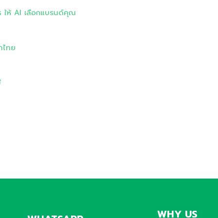
s ให้ AI เลือกแบรนด์คุณ
ษาไทย
ี
WHY US