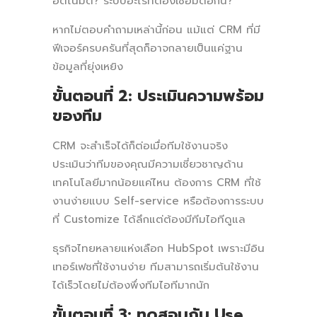
อัตโนมัติ? ระบบอะไรที่ต้องเชื่อมต่อกัน?
หากไม่ตอบคำถามเหล่านี้ก่อน แม้แต่ CRM ที่มี
ฟีเจอร์ครบครันที่สุดก็อาจกลายเป็นแค่ฐาน
ข้อมูลที่ยุ่งเหยิง
ขั้นตอนที่ 2: ประเมินความพร้อม
ของทีม
CRM จะสำเร็จได้ก็ต่อเมื่อทีมใช้งานจริง
ประเมินว่าทีมของคุณมีความเชี่ยวชาญด้าน
เทคโนโลยีมากน้อยแค่ไหน ต้องการ CRM ที่ใช้
งานง่ายแบบ Self-service หรือต้องการระบบ
ที่ Customize ได้ลึกแต่ต้องมีทีมไอทีดูแล
ธุรกิจไทยหลายแห่งเลือก HubSpot เพราะมีอิน
เทอร์เฟซที่ใช้งานง่าย ทีมสามารถเริ่มต้นใช้งาน
ได้เร็วโดยไม่ต้องพึ่งทีมไอทีมากนัก
ขั้นตอนที่ 3: ทดสอบกับ Use