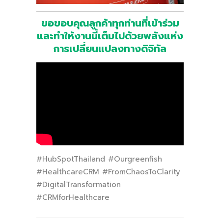
ขอขอบคุณลูกค้าทุกท่านที่เข้าร่วม
และทำให้งานนี้เต็มไปด้วยพลังแห่ง
การเปลี่ยนแปลงทางดิจิทัล
#HubSpotThailand #Ourgreenfish
#HealthcareCRM #FromChaosToClarity
#DigitalTransformation
#CRMforHealthcare