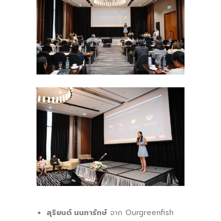
สุริยนต์ นนทารักษ์
จาก Ourgreenfish