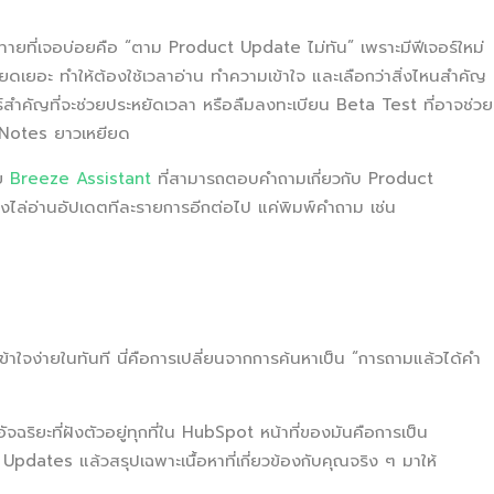
าทายที่เจอบ่อยคือ “ตาม Product Update ไม่ทัน” เพราะมีฟีเจอร์ใหม่
ยดเยอะ ทำให้ต้องใช้เวลาอ่าน ทำความเข้าใจ และเลือกว่าสิ่งไหนสำคัญ
ร์สำคัญที่จะช่วยประหยัดเวลา หรือลืมลงทะเบียน Beta Test ที่อาจช่วย
e Notes ยาวเหยียด
วย
Breeze Assistant
ที่สามารถตอบคำถามเกี่ยวกับ Product
องไล่อ่านอัปเดตทีละรายการอีกต่อไป แค่พิมพ์คำถาม เช่น
เข้าใจง่ายในทันที นี่คือการเปลี่ยนจากการค้นหาเป็น “การถามแล้วได้คำ
ัจฉริยะที่ฝังตัวอยู่ทุกที่ใน HubSpot หน้าที่ของมันคือการเป็น
pdates แล้วสรุปเฉพาะเนื้อหาที่เกี่ยวข้องกับคุณจริง ๆ มาให้