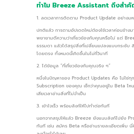
ทำไม Breeze Assistant ถึงสำคัญ
1. ลดเวลาการติดตาม Product Update อย่างม
ปกติแล้ว การตามอัปเดตใหม่ต้องใช้เวลาค่อนข้างมา
พยายามตีความว่าเกี่ยวข้องกับคุณหรือไม่ แต่ Br
ธรรมดา แล้วได้สรุปสิ่งที่เปลี่ยนแปลงแบบกระชับ สิ่
โดยตรง ทั้งหมดนี้เกิดขึ้นในไม่กี่วินาที
2. ได้ข้อมูล “ที่เกี่ยวข้องกับคุณจริง ๆ”
หนึ่งในปัญหาของ Product Updates คือ ไม่ใช่ทุ
Subscription ของคุณ เช็กว่าคุณอยู่ใน Beta ไหน 
เสียเวลาอ่านสิ่งที่ไม่จำเป็น
3. เข้าใจเร็ว พร้อมลิงก์ให้ไปทำต่อทันที
นอกจากสรุปให้แล้ว Breeze ยังแนบลิงก์ไปยัง P
ทันที เช่น สมัคร Beta หรืออ่านรายละเอียดเพิ่ม นี
ลงมือทำได้เลย