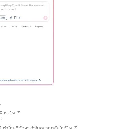
"
นพิเศษไหม?"
ง?"
ตัวไหนที่ต้องระวังในอนาคตอันใกล้ไหม?"