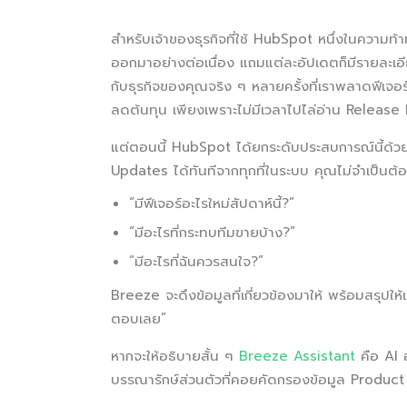
สำหรับเจ้าของธุรกิจที่ใช้ HubSpot หนึ่งในความท้
ออกมาอย่างต่อเนื่อง แถมแต่ละอัปเดตก็มีรายละเอี
กับธุรกิจของคุณจริง ๆ หลายครั้งที่เราพลาดฟีเจอ
ลดต้นทุน เพียงเพราะไม่มีเวลาไปไล่อ่าน Releas
แต่ตอนนี้ HubSpot ได้ยกระดับประสบการณ์นี้ด้
Updates ได้ทันทีจากทุกที่ในระบบ คุณไม่จำเป็นต้
“มีฟีเจอร์อะไรใหม่สัปดาห์นี้?”
“มีอะไรที่กระทบทีมขายบ้าง?”
“มีอะไรที่ฉันควรสนใจ?”
Breeze จะดึงข้อมูลที่เกี่ยวข้องมาให้ พร้อมสรุปให้
ตอบเลย”
หากจะให้อธิบายสั้น ๆ
Breeze Assistant
คือ AI อ
บรรณารักษ์ส่วนตัวที่คอยคัดกรองข้อมูล Product U