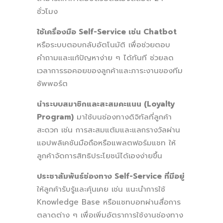
ชั่วโมง
ใช้เครื่องมือ Self-Service เช่น Chatbot
หรือระบบตอบกลับอัตโนมัติ เพื่อช่วยตอบ
คำถามและแก้ปัญหาง่าย ๆ ได้ทันที ช่วยลด
เวลาการรอคอยของลูกค้าและภาระงานของทีม
ซัพพอร์ต
นำระบบสมาชิกและสะสมคะแนน (Loyalty
Program)
มาใช้บนช่องทางดิจิทัลที่ลูกค้า
สะดวก เช่น การสะสมแต้มและแลกรางวัลผ่าน
แอปพลิเคชันมือถือหรือแพลตฟอร์มแชท ให้
ลูกค้าจัดการสิทธิประโยชน์ได้เองง่ายขึ้น
ประชาสัมพันธ์ช่องทาง Self-Service ที่มีอยู่
ให้ลูกค้ารับรู้และคุ้นเคย เช่น แนะนำการใช้
Knowledge Base หรือแชทบอทผ่านสื่อการ
ตลาดต่าง ๆ เพื่อเพิ่มอัตราการใช้งานช่องทาง