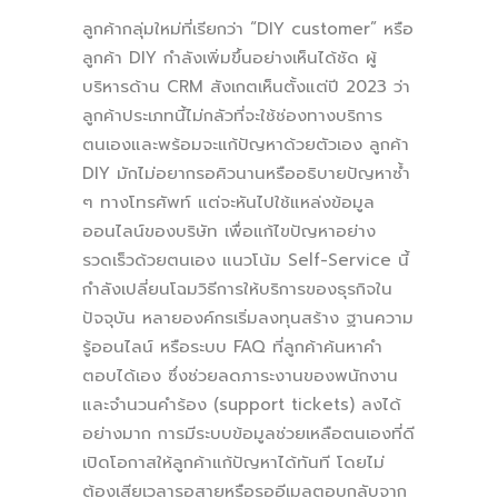
ลูกค้ากลุ่มใหม่ที่เรียกว่า “DIY customer” หรือ
ลูกค้า DIY กำลังเพิ่มขึ้นอย่างเห็นได้ชัด ผู้
บริหารด้าน CRM สังเกตเห็นตั้งแต่ปี 2023 ว่า
ลูกค้าประเภทนี้ไม่กลัวที่จะใช้ช่องทางบริการ
ตนเองและพร้อมจะแก้ปัญหาด้วยตัวเอง ลูกค้า
DIY มักไม่อยากรอคิวนานหรืออธิบายปัญหาซ้ำ
ๆ ทางโทรศัพท์ แต่จะหันไปใช้แหล่งข้อมูล
ออนไลน์ของบริษัท เพื่อแก้ไขปัญหาอย่าง
รวดเร็วด้วยตนเอง แนวโน้ม Self-Service นี้
กำลังเปลี่ยนโฉมวิธีการให้บริการของธุรกิจใน
ปัจจุบัน หลายองค์กรเริ่มลงทุนสร้าง ฐานความ
รู้ออนไลน์ หรือระบบ FAQ ที่ลูกค้าค้นหาคำ
ตอบได้เอง ซึ่งช่วยลดภาระงานของพนักงาน
และจำนวนคำร้อง (support tickets) ลงได้
อย่างมาก การมีระบบข้อมูลช่วยเหลือตนเองที่ดี
เปิดโอกาสให้ลูกค้าแก้ปัญหาได้ทันที โดยไม่
ต้องเสียเวลารอสายหรือรออีเมลตอบกลับจาก