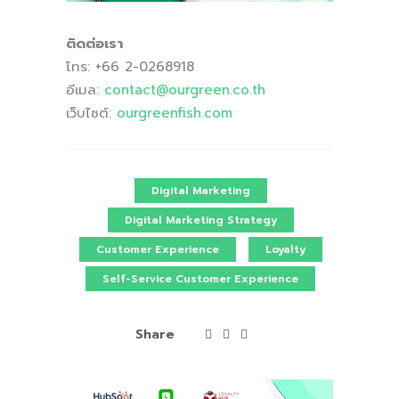
ติดต่อเรา
โทร: +66 2-0268918
อีเมล:
contact
@ourgreen
.co
.th
เว็บไซต์:
ourgreenfish
.com
Digital Marketing
Digital Marketing Strategy
Customer Experience
Loyalty
Self-Service Customer Experience
Share