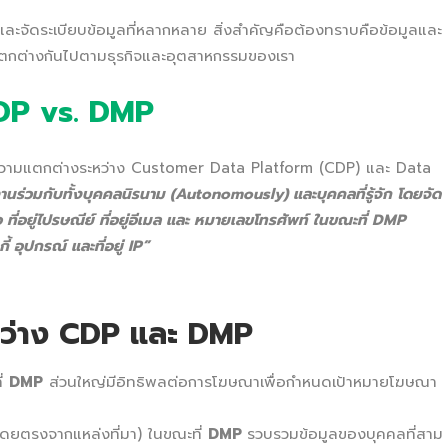
และจัดระเบียบข้อมูลที่หลากหลาย สิ่งสำคัญคือต้องทราบคือข้อมูลและ
จะแตกต่างกันไปตามธุรกิจและอุตสาหกรรมของเรา
DP vs. DMP
ึงความแตกต่างระหว่าง Customer Data Platform (CDP) และ Data
นร่วมกับทั้งบุคคลนิรนาม
(Autonomously)
และบุคคลที่รู้จัก โดยจัด
่อ ที่อยู่ไปรษณีย์ ที่อยู่อีเมล และ หมายเลขโทรศัพท์ ในขณะที่ DMP
้ อุปกรณ์ และที่อยู่ IP”
หว่าง CDP และ DMP
ี่
DMP
ส่วนใหญ่มีอิทธิพลต่อการโฆษณาเพื่อกำหนดเป้าหมายโฆษณา
(โดยตรงจากแหล่งที่มา) ในขณะที่
DMP
รวบรวมข้อมูลของบุคคลที่สาม