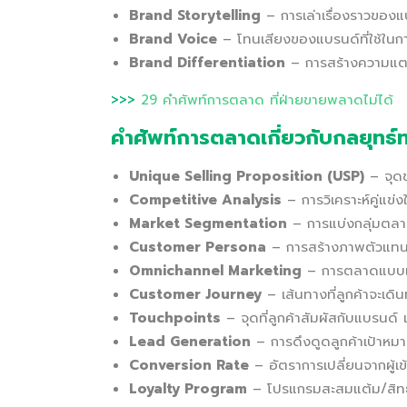
Brand Storytelling
– การเล่าเรื่องราวของแบ
Brand Voice
– โทนเสียงของแบรนด์ที่ใช้ในกา
Brand Differentiation
– การสร้างความแตกต
>>>
29 คำศัพท์การตลาด ที่ฝ่ายขายพลาดไม่ได้
คำศัพท์การตลาดเกี่ยวกับกลยุทธ
Unique Selling Proposition (USP)
– จุดข
Competitive Analysis
– การวิเคราะห์คู่แข
Market Segmentation
– การแบ่งกลุ่มตล
Customer Persona
– การสร้างภาพตัวแทนล
Omnichannel Marketing
– การตลาดแบบเช
Customer Journey
– เส้นทางที่ลูกค้าจะเดิ
Touchpoints
– จุดที่ลูกค้าสัมผัสกับแบรนด์ เ
Lead Generation
– การดึงดูดลูกค้าเป้าหมาย
Conversion Rate
– อัตราการเปลี่ยนจากผู้เข้
Loyalty Program
– โปรแกรมสะสมแต้ม/สิทธิพิ