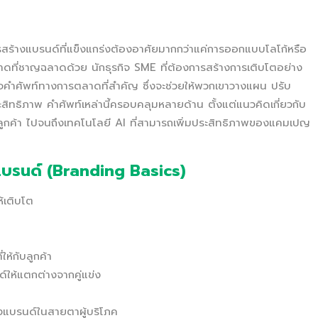
รสร้างแบรนด์ที่แข็งแกร่งต้องอาศัยมากกว่าแค่การออกแบบโลโก้หรือ
ตลาดที่ชาญฉลาดด้วย นักธุรกิจ SME ที่ต้องการสร้างการเติบโตอย่าง
จคำศัพท์ทางการตลาดที่สำคัญ ซึ่งจะช่วยให้พวกเขาวางแผน ปรับ
สิทธิภาพ คำศัพท์เหล่านี้ครอบคลุมหลายด้าน ตั้งแต่แนวคิดเกี่ยวกับ
กค้า ไปจนถึงเทคโนโลยี AI ที่สามารถเพิ่มประสิทธิภาพของแคมเปญ
บแบรนด์ (Branding Basics)
้เติบโต
ห้กับลูกค้า
ให้แตกต่างจากคู่แข่ง
แบรนด์ในสายตาผู้บริโภค