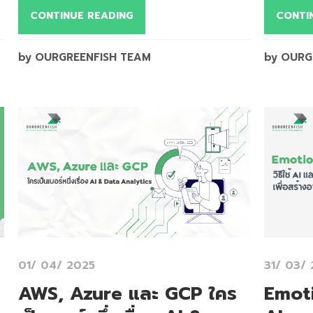
CONTINUE READING
CONTI
by OURGREENFISH TEAM
by OURG
01/ 04/ 2025
31/ 03/
AWS, Azure และ GCP ใคร
Emoti