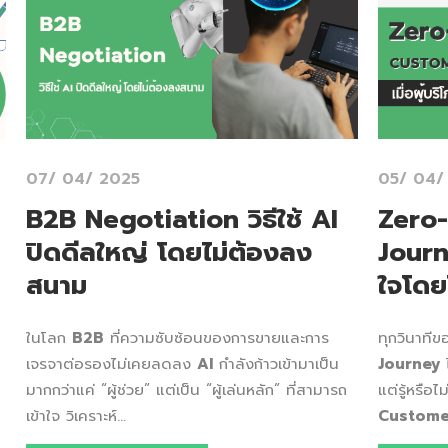
07/ 04/ 2025
05/ 04/
B2B Negotiation วิธีใช้ AI
Zero-
ปิดดีลใหญ่ โดยไม่ต้องลง
Journe
สนาม
ใจโดย
ในโลก
B2B
ที่ความซับซ้อนของการขายและการ
ทุกวินาทีข
เจรจาต่อรองไม่เคยลดลง
AI
กำลังก้าวเข้ามาเป็น
Journey
ไ
มากกว่าแค่ “ผู้ช่วย” แต่เป็น “ผู้เล่นหลัก” ที่สามารถ
แต่รู้หรือไ
เข้าใจ วิเคราะห์...
Custome